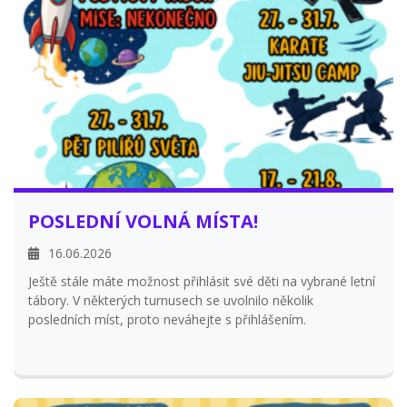
Nabíráme nové členky již od 3 let.
Náborový trénink se uskuteční 4. září 2026 od 16:00 do
17:00 hodin ve sportovní hale v Bystřici.
Pokud si chcete mažoretkový sport vyzkoušet nebo se
dozvědět více informací, neváhejte nás kontaktovat.
Kapacita jednotlivých kategorií je omezena.
POSLEDNÍ VOLNÁ MÍSTA!
16.06.2026
Ještě stále máte možnost přihlásit své děti na vybrané letní
tábory. V některých turnusech se uvolnilo několik
posledních míst, proto neváhejte s přihlášením.