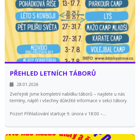
PŘEHLED LETNÍCH TÁBORŮ
28.01.2026
Zveřejnili jsme kompletní nabídku táborů – najdete u nás
termíny, náplň i všechny důležité informace v sekci tábory.
Pozor! Přihlašování startuje 9. února v 18:00 –
doporučujeme být připraveni, místa mizí rychle!
Těšíme se na další parádní léto s vámi!