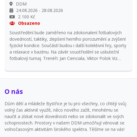
DDM
24.08.2026 - 28.08.2026
2 100 Kč
Obsazeno
Soustředění bude zaměřeno na zdokonalení fotbalových
dovedností, taktiky, zlepšení herního porozumění a zvýšení
fyzické kondice. Součástí budou i další kolektivní hry, sporty
a relaxace v bazénu. Na závěr soustředění se uskuteční
fotbalový turnaj. Trenéři: Jan Cienciala, Viktor Polok Viz
Plakátek na tábor.
O nás
Dům dětí a mládeže Bystřice je tu pro všechny, co chtějí svůj
volný čas aktivně využít, něco nového zažít, mnohému se
naučit a získat nové dovednosti nebo se zdokonalit ve svých
schopnostech. Prostory v našem DDM umožňují věnovat se
volnočasovým aktivitám širokého spektra. Těšíme se na vás!