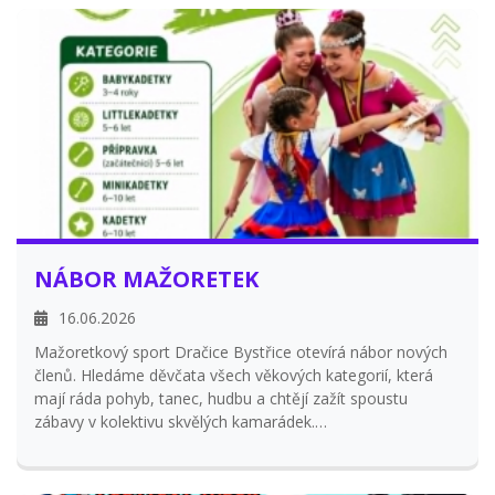
NÁBOR MAŽORETEK
16.06.2026
Mažoretkový sport Dračice Bystřice otevírá nábor nových
členů. Hledáme děvčata všech věkových kategorií, která
mají ráda pohyb, tanec, hudbu a chtějí zažít spoustu
zábavy v kolektivu skvělých kamarádek.
Čekají vás pravidelné tréninky, vystoupení, soutěže,
soustředění i mnoho nezapomenutelných zážitků.