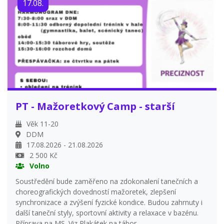
17.08.
PT - Mažoretkový Camp - starší
Věk 11-20
DDM
17.08.2026 - 21.08.2026
2 500 Kč
Volno
Soustředění bude zaměřeno na zdokonalení tanečních a
choreografických dovedností mažoretek, zlepšení
synchronizace a zvýšení fyzické kondice. Budou zahrnuty i
další taneční styly, sportovní aktivity a relaxace v bazénu.
Příprava na MS. Viz Plakátek na tábor.