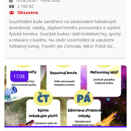
10.08.2026 - 14.08.2026
2 100 Kč
Obsazeno
Soustředění bude zaměřeno na zdokonalení fotbalových
dovedností, taktiky, zlepšení herního porozumění a zvýšení
fyzické kondice. Součástí budou i další kolektivní hry, sporty
a relaxace v bazénu. Na závěr soustředění se uskuteční
fotbalový turnaj. Trenéři: Jan Cienciala, Viktor Polok Viz
Plakátek na tábor.
17.08.